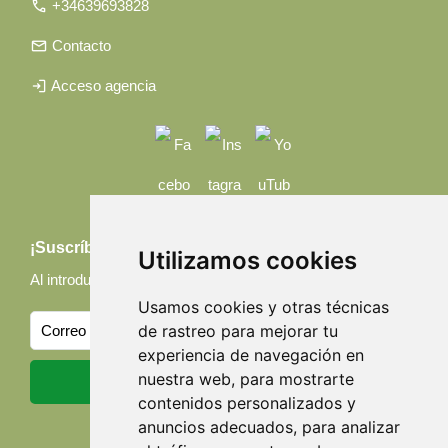
call
+34639693828
email
Contacto
login
Acceso agencia
¡Suscríbete a nuestras noticias!
Utilizamos cookies
Al introducir tu email, aceptas nuestra
Política de privacidad
Usamos cookies y otras técnicas
de rastreo para mejorar tu
experiencia de navegación en
nuestra web, para mostrarte
contenidos personalizados y
anuncios adecuados, para analizar