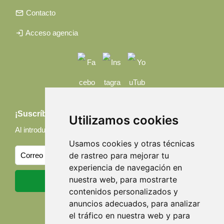
email
Contacto
login
Acceso agencia
¡Suscríbete a nuestras noticias!
Utilizamos cookies
Al introducir tu email, aceptas nuestra
Política de privacidad
Usamos cookies y otras técnicas
de rastreo para mejorar tu
experiencia de navegación en
nuestra web, para mostrarte
contenidos personalizados y
anuncios adecuados, para analizar
el tráfico en nuestra web y para